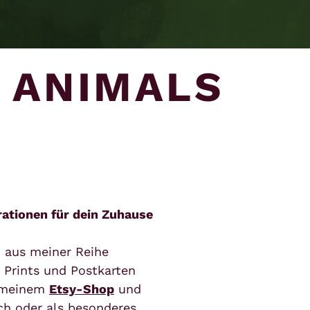
 ANIMALS
rationen für dein Zuhause
en aus meiner Reihe
 Prints und Postkarten
n meinem
Etsy-Shop
und
ich oder als besonderes